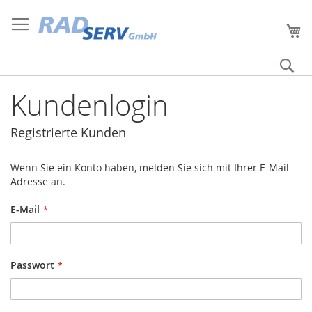
Direkt
Herzlich willkommen!
Anmelden
Konto erstellen
zum
Me
Inhalt
S
Kundenlogin
Registrierte Kunden
Wenn Sie ein Konto haben, melden Sie sich mit Ihrer E-Mail-
Adresse an.
E-Mail
Passwort